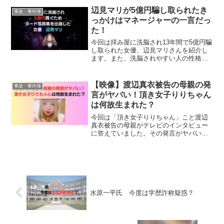
辺見マリが5億円騙し取られたき
事故・事件簿
っかけはマネージャーの一言だっ
た！
今回は拝み屋に洗脳され13年間で5億円騙
し取られた女優、辺見マリさんを紹介し
ます。また、洗脳されやすい人の性格や
洗脳するための手順を覚えて自分で自分
を守れるようにしましょう。
【映像】渡辺真衣被告の母親の発
事故・事件簿
言がヤバい！頂き女子りりちゃん
は何故生まれた？
今回は「頂き女子りりちゃん」こと渡辺
真衣被告の母親がテレビのインタビュー
に答えていました。その発言がヤバいと
いうことで調査します。渡辺真衣被告が
「頂き女子りりちゃん」になった理由も
調べます。
水原一平氏 今度は学歴詐称疑惑？