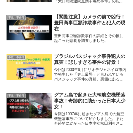
「大口病院連続点滴中毒死事件」の犯
人、久保木愛弓の家族構成や生い立ちそ
して犯行に及んだ動機について調査しま
した。
【閲覧注意】カメラの前で凶行！
事故・事件簿
豊田商事巨額詐欺事件と犯人の現
在
豊田商事巨額詐欺事件の詳細とその後に
起こった悲劇を調査しました。
ブラジルバスジャック事件犯人の
事故・事件簿
真実！悲しすぎる事件の背景！
今回は2000年6月にリオデジャネイロ市内
で発生した「史上最悪」と言われている
バスジャック事件の真相、裏側にある悲
しすぎる背景と驚愕の結末を調査しま
す。
グアム島で起きた大韓航空機墜落
事故・事件簿
事故！奇跡的に助かった日本人少
女！
今回は1997年に起きたグアム島での航空
機墜落事故について紹介しました。また
奇跡的に助かった日本少女松田利可さん
についても紹介しました.