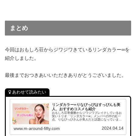
まとめ
今回はおもしろ荘からジワジワきているリンダカラー∞を
紹介しました。
最後までおつきあいいただきありがとうございました。
あわせて読みたい
リンダカラー∞りなぴっぴはすっぴんも美
人、おすすめコスメも紹介
おもしろ荘準優勝からジワジワブレイクしているお
笑いトリオ「リンダカラー∞」メンバーの中の紅一
点、りなぴっぴさんが美人だと話題になっていま
す。ノーメイクのすっぴん顔も美人だという噂なの
で調べました。リンダカラー∞りなぴっぴProfileり
2024.04.14
www.m-around-fifty.com
なぴ...