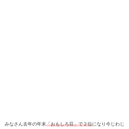
みなさん去年の年末
「おもしろ荘」で２位
になり今じわじ