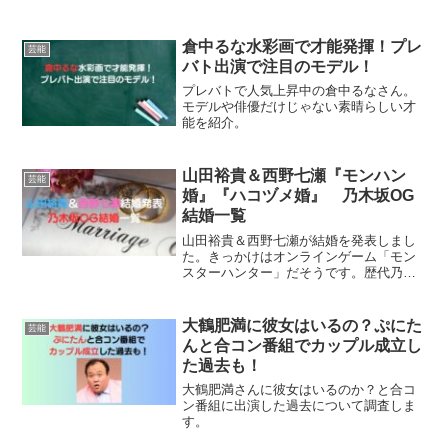
ちはサラダなどがあります。
倉中るな水彩画で才能発揮！プレ
芸能
バト出演で注目のモデル！
プレバトで人気上昇中の倉中るなさん。
モデルや俳優だけじゃない素晴らしい才
能を紹介。
山田裕貴＆西野七瀬『モンハン
芸能
婚』『ハコヅメ婚』 乃木坂OG
結婚一覧
山田裕貴＆西野七瀬が結婚を発表しまし
た。きっかけはオンラインゲーム「モン
スターハンター」だそうです。歴代乃木
坂OGで結婚したメンバーを紹介。
大鶴肥満に彼女はいるの？ぷにた
芸能
んと合コン番組でカップル成立し
た過去も！
大鶴肥満さんに彼女はいるのか？と合コ
ン番組に出演した過去について調査しま
す。