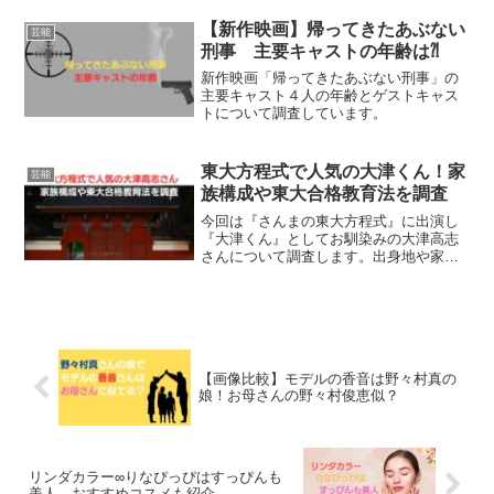
【新作映画】帰ってきたあぶない
芸能
刑事 主要キャストの年齢は⁈
新作映画「帰ってきたあぶない刑事」の
主要キャスト４人の年齢とゲストキャス
トについて調査しています。
東大方程式で人気の大津くん！家
芸能
族構成や東大合格教育法を調査
今回は『さんまの東大方程式』に出演し
『大津くん』としてお馴染みの大津高志
さんについて調査します。出身地や家族
構成。幼少期の教育方法まで。幼少期の
積み木遊びに天才への道のヒントがあり
そうでした。
【画像比較】モデルの香音は野々村真の
娘！お母さんの野々村俊恵似？
リンダカラー∞りなぴっぴはすっぴんも
美人、おすすめコスメも紹介