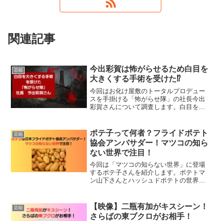
関連記事
今出彩賀は怖がらせるため白目を
芸能
大きくする手術を受けた⁉️
今回はお化け屋敷のトータルプロデュー
スを手掛ける「怖がらせ隊」の社長今出
彩賀さんについて調査します。白目を大
きくする手術を受けてまで目指したもの
はなんだったんでしょうか。
ポテ子って何者？フライドポテト
芸能
協会アンバサダー！マツコの知ら
ない世界で注目！
今回は「マツコの知らない世界」に登場
するポテ子さんを紹介します。ポテトマ
ン山下さんとハッシュドポテトの世界を
語ってくれます。
【映像】二瓶有加がキスシーン！
芸能
さらばの東ブクロがお相手！