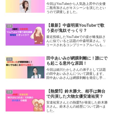
今回はYouTubeから人気急上昇中の女優
二瓶有加さんがキスシーンを演じたとい
うので調査しました。
【最新】中森明菜YouTubeで歌
芸能
う姿が鬼奴そっくり？
最近投稿したYouTubeでの姿が椿鬼奴さ
んに似ていると話題の中森明菜さん。リ
リースされるコンプリートアルバムも紹
介します。
田中あいみが網膜剥離に！誰にで
芸能
も起こる意外な原因！
今回は細川たかしさんの弟子として話題
の田中あいみさんについて調査します。
田中あいみさんは網膜剥離を発症し手術
を受けられたそうです。田中あいみさん
が網膜剥離になった原因が意外なもので
した。
【熱愛⁈】鈴木勝大、相手は舞台
芸能
で共演した大物女優安達祐実？
安達祐実さんとの熱愛⁈が発覚した鈴木勝
大さん。鈴木さんの経歴について調べま
した。