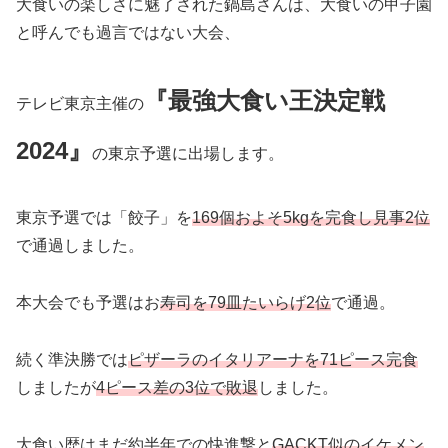
大食いの楽しさに魅了された鍋島さんは、大食いの甲子園
と呼んでも過言ではない大会、
『最強大食い王決定戦
テレビ東京主催の
2024』
の東京予選に出場します。
東京予選では「餃子」を
169個およそ5kgを完食し見事2位
で通過しました。
本大会でも予選はお
寿司を79皿たいらげ2位
で通過。
続く準決勝では
ピザーラのイタリアーナを71ピース完食
しましたが
4ピース差の3位で敗退
しました。
大食い歴はまだ約半年での快進撃と
GACKT似のイケメン