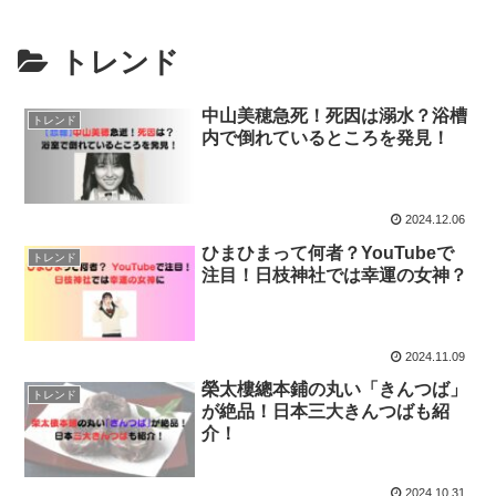
トレンド
中山美穂急死！死因は溺水？浴槽
トレンド
内で倒れているところを発見！
2024.12.06
ひまひまって何者？YouTubeで
トレンド
注目！日枝神社では幸運の女神？
2024.11.09
榮太樓總本鋪の丸い「きんつば」
トレンド
が絶品！日本三大きんつばも紹
介！
2024.10.31