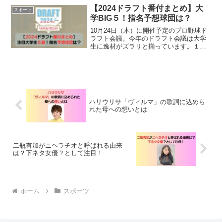
す。またお二人にはお子さんもいますの
【2024ドラフト番付まとめ】大
スポーツ
でこれからお子さんはどうなるのでしょ
学BIG５！指名予想球団は？
うか。
10月24日（木）に開催予定のプロ野球ド
ラフト会議。今年のドラフト会議は大学
生に逸材がズラリと揃っています。１巡
目指名が確実視されている注目選手５を
指名予想球団も合わせて紹介します。
ハリウリサ「ヴィルマ」の歌詞に込めら
れた母への想いとは
二瓶有加がニヘラチオと呼ばれる由来
は？下ネタ女優？として注目！
ホーム
スポーツ