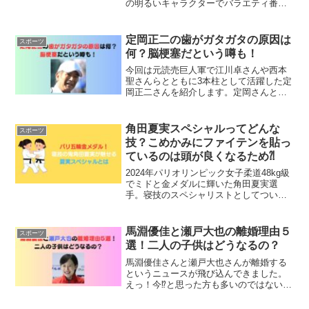
の明るいキャラクターでバラエティ番組
に引っ張りだこです。パリオリンピック
で話題になった試合中にはめているマウ
スピースに書いてある文字「カワイイ
定岡正二の歯がガタガタの原因は
スポーツ
♡！」面白いということで話題になりま
何？脳梗塞だという噂も！
したが、ちゃんと意味がありました。
今回は元読売巨人軍で江川卓さんや西本
聖さんらとともに3本柱として活躍した定
岡正二さんを紹介します。定岡さんとい
えば高校時代から甘いマスクで女性から
の人気がとても高かった選手です。最近
YouTube番組に出演した際の容姿が話題
角田夏実スペシャルってどんな
スポーツ
になっています。その姿は前歯がガタガ
技？こめかみにファイテンを貼っ
タになっていて滑舌も少し悪く視聴者か
ているのは頭が良くなるため⁈
ら心配の声が上がりました。その原因と
脳梗塞を患っているんじゃないかという
2024年パリオリンピック女子柔道48kg級
噂について調査します。
でミドと金メダルに輝いた角田夏実選
手。寝技のスペシャリストとしてついた
異名が『寝技の鬼』元プロ野球選手古田
敦也さんが命名した『夏実スペシャル』
とはいったいどんな技なのか。
馬淵優佳と瀬戸大也の離婚理由５
スポーツ
選！二人の子供はどうなるの？
馬淵優佳さんと瀬戸大也さんが離婚する
というニュースが飛び込んできました。
えっ！今⁉️と思った方も多いのではないで
しょうか。今回は馬淵優佳さんと瀬戸大
也さんが離婚する理由５選をを考察しま